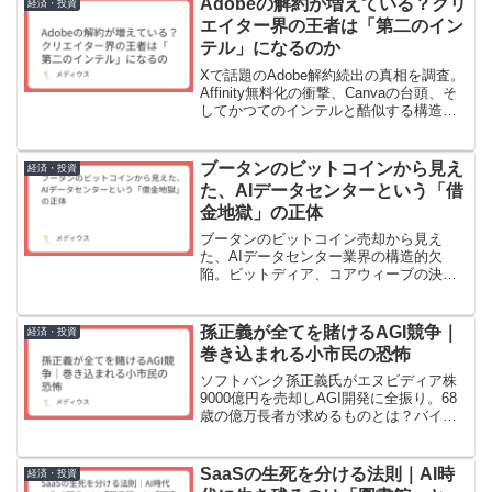
Adobeの解約が増えている？クリ
経済・投資
エイター界の王者は「第二のイン
テル」になるのか
Xで話題のAdobe解約続出の真相を調査。
Affinity無料化の衝撃、Canvaの台頭、そ
してかつてのインテルと酷似する構造的
課題。株価暴落の裏にある市場の二極化
と、プロ市場という最後の砦。Adobeの
将来性を探る。
ブータンのビットコインから見え
経済・投資
た、AIデータセンターという「借
金地獄」の正体
ブータンのビットコイン売却から見え
た、AIデータセンター業界の構造的欠
陥。ビットディア、コアウィーブの決算
を読み、GPU担保融資の危うさとマグ7だ
けが生き残る構造を分析してみた。
孫正義が全てを賭けるAGI競争｜
経済・投資
巻き込まれる小市民の恐怖
ソフトバンク孫正義氏がエヌビディア株
9000億円を売却しAGI開発に全振り。68
歳の億万長者が求めるものとは？バイオ
投資との類似性、囚人のジレンマ、850人
の著名人による反対運動。選択権なき小
市民の恐怖とは？
SaaSの生死を分ける法則｜AI時
経済・投資