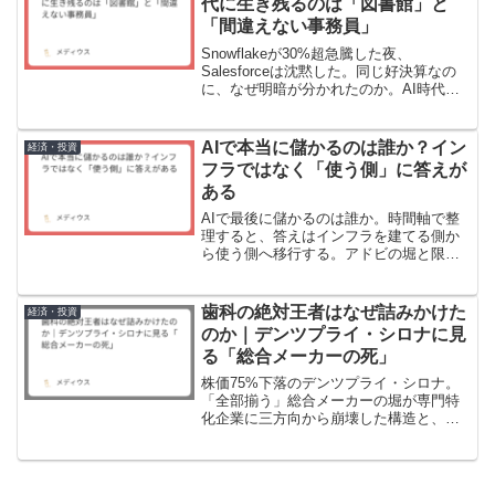
代に生き残るのは「図書館」と
「間違えない事務員」
Snowflakeが30%超急騰した夜、
Salesforceは沈黙した。同じ好決算なの
に、なぜ明暗が分かれたのか。AI時代に
生き残るSaaSは「図書館」と「間違えな
い事務員」だけ——構造から導く生死の
法則と、投資家が陥る確証バイアスの
AIで本当に儲かるのは誰か？イン
経済・投資
罠。
フラではなく「使う側」に答えが
ある
AIで最後に儲かるのは誰か。時間軸で整
理すると、答えはインフラを建てる側か
ら使う側へ移行する。アドビの堀と限
界、Zoomに眠るアンソロピック株、シュ
レーディンガーという異端児を比較分
析。
歯科の絶対王者はなぜ詰みかけた
経済・投資
のか｜デンツプライ・シロナに見
る「総合メーカーの死」
株価75%下落のデンツプライ・シロナ。
「全部揃う」総合メーカーの堀が専門特
化企業に三方向から崩壊した構造と、日
本市場では海外分析の前提すら通用しな
い現実を、株主の視点から分析する。