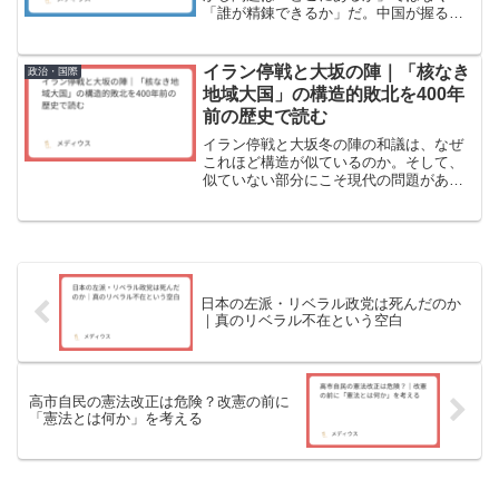
「誰が精錬できるか」だ。中国が握る精
錬シェア91%の壁と、代替技術・調達多
様化の現実を構造的に分析する。
イラン停戦と大坂の陣｜「核なき
政治・国際
地域大国」の構造的敗北を400年
前の歴史で読む
イラン停戦と大坂冬の陣の和議は、なぜ
これほど構造が似ているのか。そして、
似ていない部分にこそ現代の問題があ
る。核なき地域大国の構造的敗北を、400
年前の歴史で読む。
日本の左派・リベラル政党は死んだのか
｜真のリベラル不在という空白
高市自民の憲法改正は危険？改憲の前に
「憲法とは何か」を考える