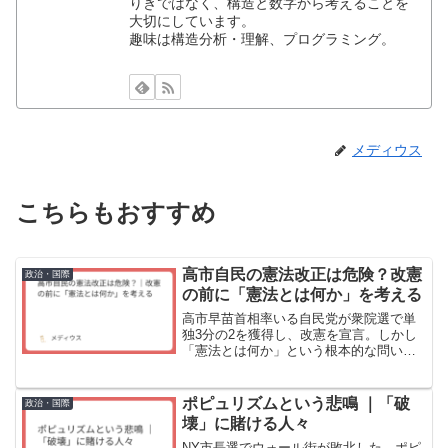
りきではなく、構造と数字から考えることを
大切にしています。
趣味は構造分析・理解、プログラミング。
メディウス
こちらもおすすめ
高市自民の憲法改正は危険？改憲
政治・国際
の前に「憲法とは何か」を考える
高市早苗首相率いる自民党が衆院選で単
独3分の2を獲得し、改憲を宣言。しかし
「憲法とは何か」という根本的な問いが
抜け落ちている。自民党の2つの改憲案の
違い、ドイツの永久条項、9条の世界的特
異性を整理し、「雑な改憲」の危うさを
ポピュリズムという悲鳴 ｜「破
政治・国際
指摘する。
壊」に賭ける人々
NY市長選でウォール街が敗北した。ポピ