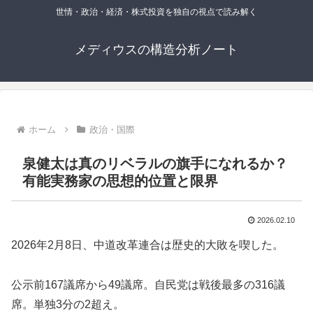
世情・政治・経済・株式投資を独自の視点で読み解く
メディウスの構造分析ノート
ホーム
政治・国際
泉健太は真のリベラルの旗手になれるか？
有能実務家の思想的位置と限界
2026.02.10
2026年2月8日、中道改革連合は歴史的大敗を喫した。
公示前167議席から49議席。自民党は戦後最多の316議
席。単独3分の2超え。