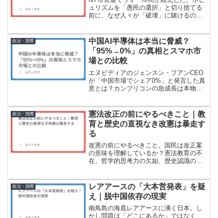
ュリズムを「愚民の選択」と切り捨てる
前に、なぜ人々が「破壊」に賭けるの
か。その構造を、雇用なき成長と再分配
の時間差から読み解く。
中国AI半導体は本当に脅威？
政治・国際
「95%→0%」の真相とスマホ市
場との比較
エヌビディアのジェンスン・フアンCEO
が「中国市場でシェア0%」と発言した真
意とは？カンブリコンの急成長は本物
か？CUDA、メモリ、製造装置など4つの
壁を分析。10年前のスマホ市場から見え
る、中国AI半導体の本当のリスクとは？
憲法改正の前にやるべきこと｜教
政治・国際
育と歴史の直視なき改憲は暴走す
る
改憲の前にやるべきこと。国民は改正案
の意味を理解しているか？憲法教育の不
在、哲学的思考力の欠如、歴史認識の揺
らぎ。改憲論者だからこそ求める「数ヶ
月、数年の集中的な国民的議論」と、項
目ごとに分けた丁寧な改憲プロセスの必
レアアースの「大本営発表」を疑
政治・国際
要性を論じる。
え｜脱中国依存の現実
南鳥島の海底レアアースに沸く日本。し
かし問題は「どこにあるか」ではなく