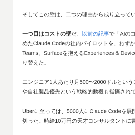
そしてこの壁は、二つの理由から成り立って
一つ目はコストの壁
だ。
以前の記事
で「AIのコ
めたClaude Codeの社内パイロットを、わずか半
Teams、Surfaceを抱えるExperiences & De
り替えた。
エンジニア1人あたり月500〜2000ドルと
や自社製品優先という戦略的動機も指摘され
Uberに至っては、5000人にClaude Cod
切った。時給10万円の天才コンサルタントに