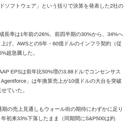
ウドソフトウェア」という括りで決算を発表した2社の
増。成長率は1年前の26%、前四半期の30%から、34%へ
上げ、AWSとの5年・60億ドルのインフラ契約（従
5%超急騰した。
AAP EPSは前年比50%増の3.88ドルでコンセンサス
entforce」は年換算売上が10億ドルの大台を突破
を見せていた。
通期の売上見通しもウォール街の期待にわずかに足り
初来33%下落したまま（同期間にS&P500は約