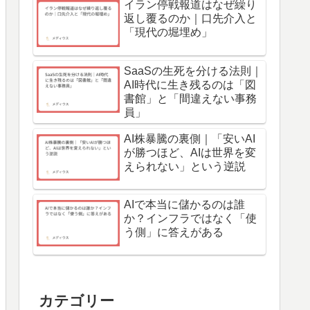
イラン停戦報道はなぜ繰り
返し覆るのか｜口先介入と
「現代の堀埋め」
SaaSの生死を分ける法則｜
AI時代に生き残るのは「図
書館」と「間違えない事務
員」
AI株暴騰の裏側｜「安いAI
が勝つほど、AIは世界を変
えられない」という逆説
AIで本当に儲かるのは誰
か？インフラではなく「使
う側」に答えがある
カテゴリー