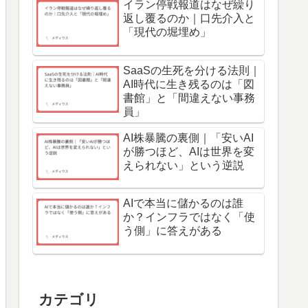
イラン停戦報道はなぜ繰り
返し覆るのか｜口先介入と
「現代の堀埋め」
SaaSの生死を分ける法則｜
AI時代に生き残るのは「図
書館」と「間違えない事務
員」
AI株暴騰の裏側｜「安いAI
が勝つほど、AIは世界を変
えられない」という逆説
AIで本当に儲かるのは誰
か？インフラではなく「使
う側」に答えがある
カテゴリ